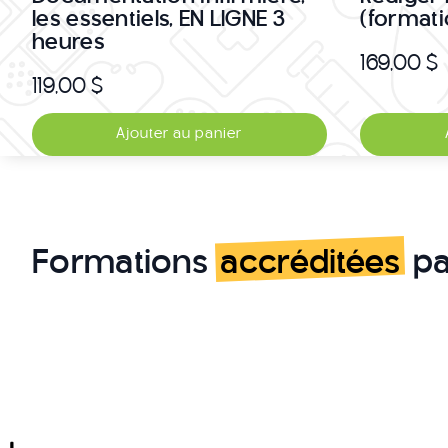
les essentiels, EN LIGNE 3
(formati
heures
169,00
$
119,00
$
Ajouter au panier
Formations
accréditées
pa