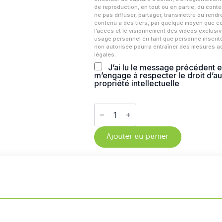
de reproduction, en tout ou en partie, du conte
ne pas diffuser, partager, transmettre ou rendr
contenu à des tiers, par quelque moyen que ce 
l’accès et le visionnement des vidéos exclus
usage personnel en tant que personne inscrite.
non autorisée pourra entraîner des mesures ad
légales.
J’ai lu le message précédent e
m’engage à respecter le droit d’aut
propriété intellectuelle
quantité
de
Charting
with
Ajouter au panier
Clarity,
Australian
Edition