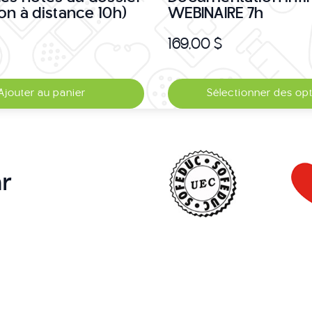
on à distance 10h)
WEBINAIRE 7h
169,00
$
Ce
Ajouter au panier
Sélectionner des op
produit
a
plusieurs
variations.
Les
r
options
peuvent
être
choisies
sur
la
page
du