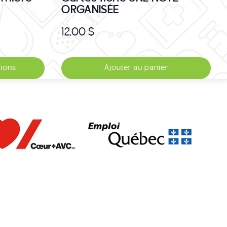
ORGANISÉE
12,00
$
tions
Ajouter au panier