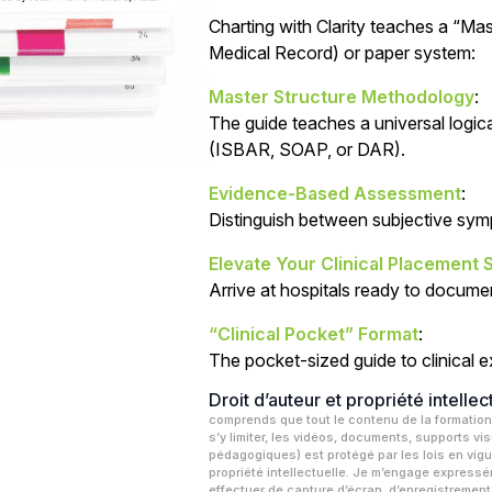
était :
est :
Charting with Clarity teaches a “Mas
43,99 $.
39,55 $.
Medical Record) or paper system:
Master Structure Methodology
:
The guide teaches a universal logic
(ISBAR, SOAP, or DAR).
Evidence-Based Assessment
:
Distinguish between subjective symp
Elevate Your Clinical Placement
Arrive at hospitals ready to documen
“Clinical Pocket” Format
:
The pocket-sized guide to clinical 
Droit d’auteur et propriété intellec
comprends que tout le contenu de la formation
s’y limiter, les vidéos, documents, supports vis
pédagogiques) est protégé par les lois en vigu
propriété intellectuelle. Je m’engage expressé
effectuer de capture d’écran, d’enregistrement