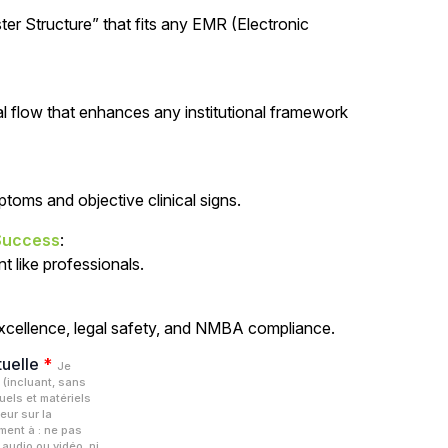
ter Structure” that fits any EMR (Electronic
al flow that enhances any institutional framework
toms and objective clinical signs.
 Success
:
t like professionals.
excellence, legal safety, and NMBA compliance.
tuelle
*
Je
 (incluant, sans
uels et matériels
eur sur la
ment à : ne pas
 audio ou vidéo, ni