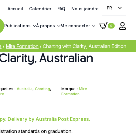
FR
Accueil
Calendrier
FAQ
Nous joindre
EN
Publications
À propos
Me connecter
0
s
/
Mire Formation
/
Charting with Clarity, Australian Edition
larity, Australian
iquettes :
Australia
,
Charting
,
Marque :
Mire
vre
Formation
y. Delivery by Australia Post Express.
stration standards on graduation.