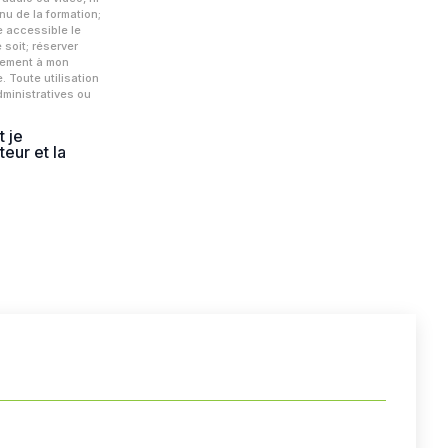
nu de la formation;
e accessible le
soit; réserver
ivement à mon
 Toute utilisation
ministratives ou
t je
eur et la