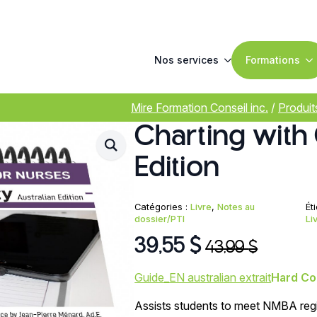
Nos services
Formations
Mire Formation Conseil inc.
/
Produit
Charting with C
Edition
Catégories :
Livre
,
Notes au
Ét
dossier/PTI
Li
39,55
$
43,99
$
Le
Le
prix
prix
Guide_EN australian extrait
Hard Cop
initial
actuel
Assists students to meet NMBA regi