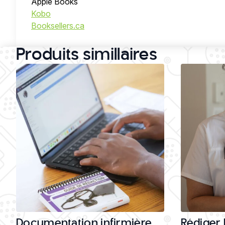
Apple Books
Kobo
Booksellers.ca
Produits simillaires
Documentation infirmière,
Rédiger 