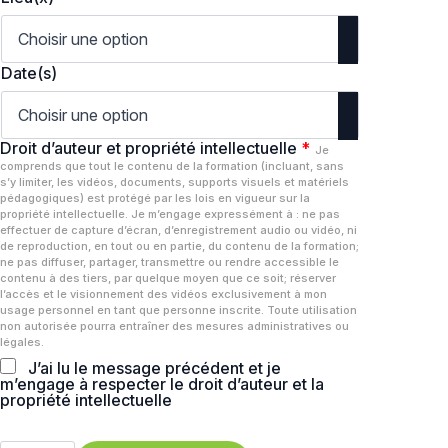
Date(s)
Droit d’auteur et propriété intellectuelle
*
Je
comprends que tout le contenu de la formation (incluant, sans
s’y limiter, les vidéos, documents, supports visuels et matériels
pédagogiques) est protégé par les lois en vigueur sur la
propriété intellectuelle. Je m’engage expressément à : ne pas
effectuer de capture d’écran, d’enregistrement audio ou vidéo, ni
de reproduction, en tout ou en partie, du contenu de la formation;
ne pas diffuser, partager, transmettre ou rendre accessible le
contenu à des tiers, par quelque moyen que ce soit; réserver
l’accès et le visionnement des vidéos exclusivement à mon
usage personnel en tant que personne inscrite. Toute utilisation
non autorisée pourra entraîner des mesures administratives ou
légales.
J’ai lu le message précédent et je
m’engage à respecter le droit d’auteur et la
propriété intellectuelle
quantité