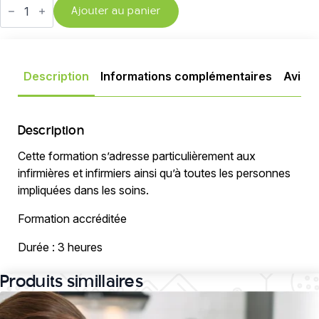
de
Ajouter au panier
Délirium
:
prévenir,
détecter,
intervenir.
Description
Informations complémentaires
Avis (1
WEBINAIRE
3
heures
Description
Cette formation s’adresse particulièrement aux
infirmières et infirmiers ainsi qu’à toutes les personnes
impliquées dans les soins.
Formation accréditée
Durée : 3 heures
Produits simillaires