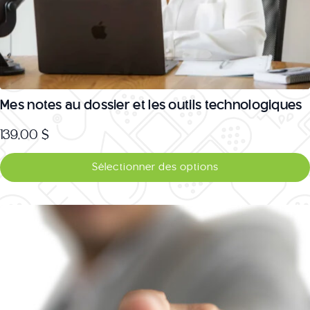
Mes notes au dossier et les outils technologiques
139,00
$
Ce
Sélectionner des options
produit
a
plusieurs
variations.
Les
options
peuvent
être
choisies