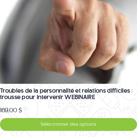
sur
la
page
du
produit
Troubles de la personnalité et relations difficiles :
trousse pour intervenir WEBINAIRE
169,00
$
Ce
Sélectionner des options
produit
a