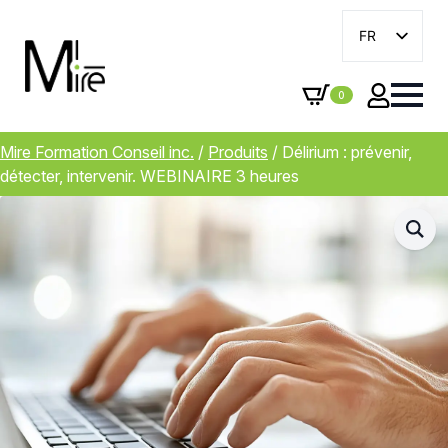
FR
EN
0
Mire Formation Conseil inc.
/
Produits
/
Délirium : prévenir,
détecter, intervenir. WEBINAIRE 3 heures