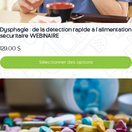
Dysphagie : de la détection rapide à l’alimentation
sécuritaire WEBINAIRE
129,00
$
Ce
Sélectionner des options
produit
a
plusieurs
variations.
Les
options
peuvent
être
choisies
sur