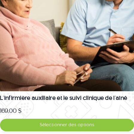
choisies
sur
la
page
du
produit
L’infirmière auxiliaire et le suivi clinique de l’aîné
169,00
$
Ce
Sélectionner des options
produit