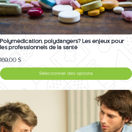
la
page
du
produit
Polymédication, polydangers? Les enjeux pour
les professionnels de la santé
169,00
$
Ce
Sélectionner des options
produit
a
plusieurs
variations.
Les
options
peuvent
être