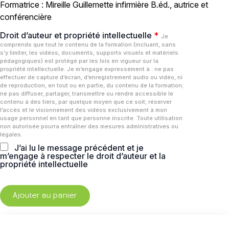
Formatrice : Mireille Guillemette infirmière B.éd., autrice et
conférencière
Droit d’auteur et propriété intellectuelle
*
Je
comprends que tout le contenu de la formation (incluant, sans
s’y limiter, les vidéos, documents, supports visuels et matériels
pédagogiques) est protégé par les lois en vigueur sur la
propriété intellectuelle. Je m’engage expressément à : ne pas
effectuer de capture d’écran, d’enregistrement audio ou vidéo, ni
de reproduction, en tout ou en partie, du contenu de la formation;
ne pas diffuser, partager, transmettre ou rendre accessible le
contenu à des tiers, par quelque moyen que ce soit; réserver
l’accès et le visionnement des vidéos exclusivement à mon
usage personnel en tant que personne inscrite. Toute utilisation
non autorisée pourra entraîner des mesures administratives ou
légales.
J’ai lu le message précédent et je
m’engage à respecter le droit d’auteur et la
propriété intellectuelle
Ajouter au panier