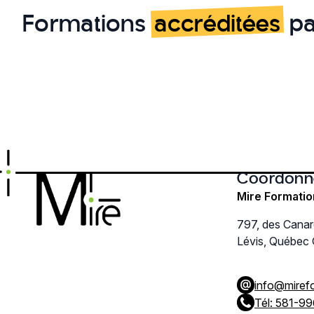
Les
Formations
accréditées
pa
options
peuvent
être
choisies
sur
la
page
du
produit
Coordonn
Mire Formatio
797, des Cana
Lévis, Québec
info@miref
Tél: 581-9