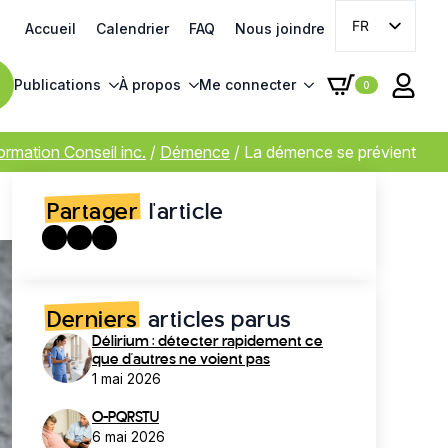
FR
Accueil
Calendrier
FAQ
Nous joindre
EN
Publications
À propos
Me connecter
0
ormation Conseil inc.
/
Démence
/
La démence se prévient
Partager
l'article
Derniers
articles parus
Délirium : détecter rapidement ce
que d’autres ne voient pas
1 mai 2026
O-PQRSTU
6 mai 2026