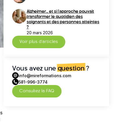
Alzheimer… et si l’approche pouvait
transformer le quotidien des
soignants et des personnes atteintes
?
20 mars 2026
Voir plus d'articles
Vous avez une
question
?
info@mireformations.com
581-996-3774
Consultez la FAQ
us
l