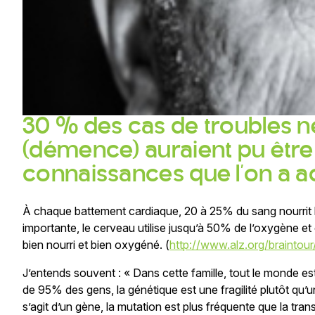
30 % des cas de troubles n
(démence) auraient pu être 
connaissances que l’on a a
À chaque battement cardiaque, 20 à 25% du sang nourrit l
importante, le cerveau utilise jusqu’à 50% de l’oxygène et d
bien nourri et bien oxygéné. (
http://www.alz.org/braintou
J’entends souvent : « Dans cette famille, tout le monde est 
de 95% des gens, la génétique est une fragilité plutôt qu’u
s’agit d’un gène, la mutation est plus fréquente que la tr