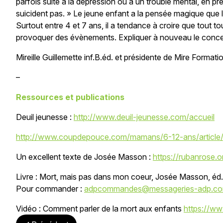
parfois suite à la dépression ou à un trouble mental, en p
suicident pas. » Le jeune enfant a la pensée magique que 
Surtout entre 4 et 7 ans, il a tendance à croire que tout tou
provoquer des évènements. Expliquer à nouveau le concept
Mireille Guillemette inf.B.éd. et présidente de Mire Formati
–
Ressources et publications
Deuil jeunesse :
http://www.deuil-jeunesse.com/accueil
http://www.coupdepouce.com/mamans/6-12-ans/article/
Un excellent texte de Josée Masson :
https://rubanrose.
Livre : Mort, mais pas dans mon coeur, Josée Masson, éd
Pour commander :
adpcommandes@messageries-adp.c
Vidéo : Comment parler de la mort aux enfants
https://w