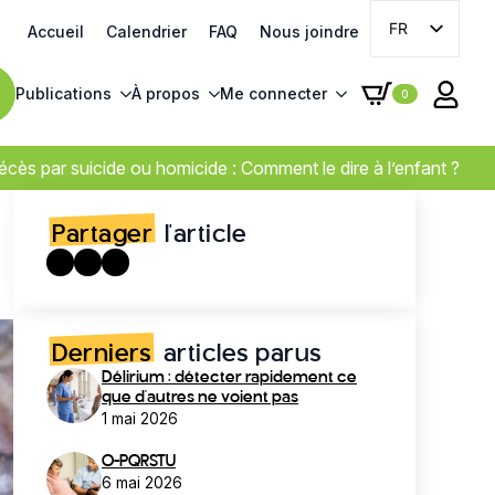
FR
Accueil
Calendrier
FAQ
Nous joindre
EN
Publications
À propos
Me connecter
0
cès par suicide ou homicide : Comment le dire à l’enfant ?
Partager
l'article
Derniers
articles parus
Délirium : détecter rapidement ce
que d’autres ne voient pas
1 mai 2026
O-PQRSTU
6 mai 2026