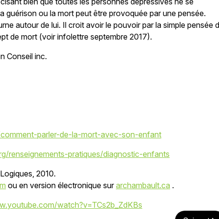
récisant bien que toutes les personnes dépressives ne se
la guérison ou la mort peut être provoquée par une pensée.
rne autour de lui. Il croit avoir le pouvoir par la simple pensée 
 de mort (voir infolettre septembre 2017).
on Conseil inc.
comment-parler-de-la-mort-avec-son-enfant
org/renseignements-pratiques/diagnostic-enfants
.Logiques, 2010.
om
ou en version électronique sur
archambault.ca
.
ww.youtube.com/watch?v=TCs2b_ZdKBs