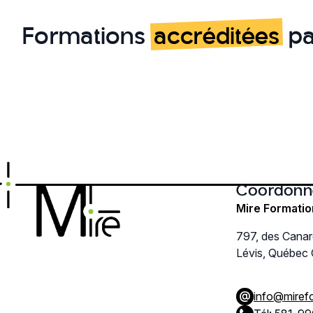
Formations
accréditées
pa
Coordonn
Mire Formatio
797, des Cana
Lévis, Québec
info@miref