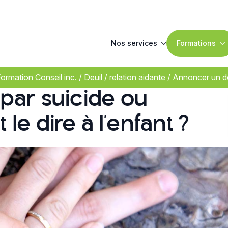
Nos services
Formations
Formation Conseil inc.
/
Deuil / relation aidante
/
Annoncer un dé
par suicide ou
e dire à l’enfant ?